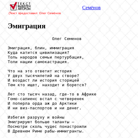
Семёнов
(Текст предоставил: Олег Семёнов
Эмиграция
                  Олег Семенов

Эмиграция, блин, иммиграция

Куда катится цивилизация?

Толь народов семьи пертурбация,

Толи нации самокастрация.

Что на это ответит история

У двух тысячилетий на створе?

И воздаст ли история сторицей

Тем кто ищет, находит и борется?

Лет сто тысяч назад, где-то в Африке

Гомо-сапиенс встал с четверенек

И поперла орда аж до Арктики

И ни виз-паспортов и ни денег.

Избегая разруху и войны

Эмигрируют больше таланты –

Посмотри сколь чудес понастроили

В Древнем Риме рабы-иммигранты.
