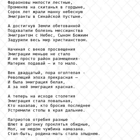
Фараоновы милости лестные,

Променяв на скитанья в гордыне,

Сорок лет жрали манну небесную

Эмигранты в Синайской пустыне.

А достигнув Земли обетованной

Подхватили болезнь мессианства

Эмигрантом с Небес, Сыном Божиим

Задурили весь мир христианством.

Начиная с веков просвещения

Эмиграции меньше не стало

И не просто район размещения-

Материк подавай – и то мало.

Век двадцатый, пора оголтелая -

Революций эпоха прекрасная –

И была эмиграция белая,

А за ней эмиграция красная.

А теперь на исходе столетия

Эмиграция стала повальная,

Кто нахапав, кто бросив последнее

Устремили стопы в края дальние.

Патриотов отребия разные

Шлют в догонку проклятья обидные,

Мол, не медом чужбина намазана.

Стал-быть, родина-мать стала злыднею.
