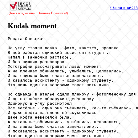
Олевская
< Р
(Текст предоставил: Рената Олевская
<)
Kodak moment
Рената Олевская

На углу стояла лавка - фото, кажется, проявка.

В ней работал одинокий ассистент-студент.

Капал в ванночки растворы,

И без лишних разговоров

Фотографии рассматривать ловил момент:

А на плёнках обнимались, улыбались, целовались,

И на снимках было счастье запечатлено...

И казалось ассистенту - одинокому студенту,

Что лишь один он вечерами может пить вино.

Но однажды в ателье сдали плёночу - фотоплёночку для 
И он на плёнке обнаружил девчоночку -

Одинокую в углу рассмотрел.

Все весёлые - одна она съёжилась, как-то съёжилась, в
И даже кофта на плече её скукожилась -

Даже кофта невесёлой была.

А остальные обнимались, улыбались, целовались,

И на лицах было счастье запечатлено...

И показалось ассистенту - одинокому студенту,

Что не один он вечерами может пить вино.
