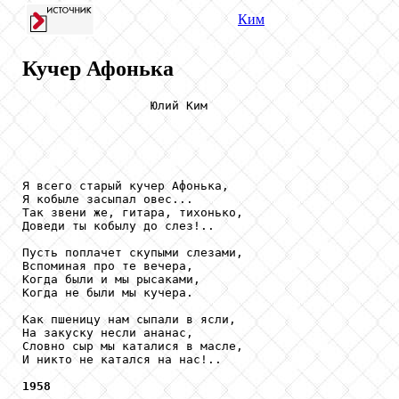
Ким
Кучер Афонька
                  Юлий Ким

Я всего старый кучер Афонька,

Я кобыле засыпал овес...

Так звени же, гитара, тихонько,

Доведи ты кобылу до слез!..

Пусть поплачет скупыми слезами,

Вспоминая про те вечера,

Когда были и мы рысаками,

Когда не были мы кучера.

Как пшеницу нам сыпали в ясли,

На закуску несли ананас,

Словно сыр мы каталися в масле,

И никто не катался на нас!..

1958