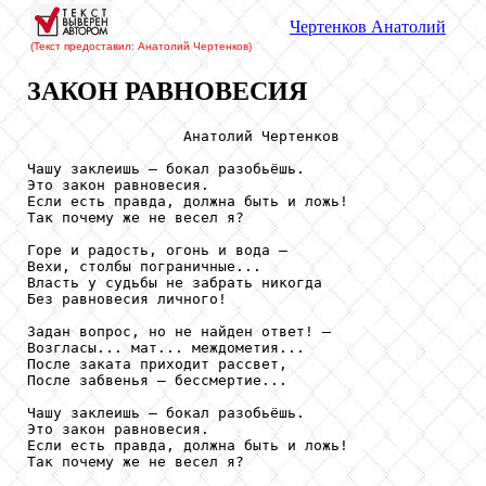
Чертенков
Анатолий
(Текст предоставил: Анатолий Чертенков
)
ЗАКОН РАВНОВЕСИЯ
                  Анатолий Чертенков

Чашу заклеишь – бокал разобьёшь.

Это закон равновесия.

Если есть правда, должна быть и ложь!

Так почему же не весел я?

Горе и радость, огонь и вода –

Вехи, столбы пограничные...

Власть у судьбы не забрать никогда

Без равновесия личного!

Задан вопрос, но не найден ответ! –

Возгласы... мат... междометия...

После заката приходит рассвет,

После забвенья – бессмертие...

Чашу заклеишь – бокал разобьёшь.

Это закон равновесия.

Если есть правда, должна быть и ложь!

Так почему же не весел я?
