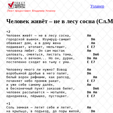
Узланер
(Текст предоставил: Владимир Узланер
Человек живёт – не в лесу сосна (Сл.
+
2
Человек живёт – не в лесу сосна,        
Am
городской вьюнок. Изумруд-самшит          
Dm
обвивает дом, а в дому жена               
Am
подшивает, штопает, мельтешит,          
E
E7
человека любит. Он сам мастак           
Am
целовать, смеяться, листать тома,          
Dm6
говорить о вечном... Но он, дурак,      
Dm
Am
постепенно сходит во тьму с ума.        
E
E7
Человеку много ли нужно? Взвод          
Am
воробьиной дробью в него палит,         
Dm
белый ворон рифмами, как рапсод,           
Am
починяет небо промеж ракит,             
E
E7
и уже себе самому далёк,                
Am
в бесконечный пункт заказав билет,         
Dm6
человек рассыпается – мотылёк,          
Dm
Am
однодневка, пёрышко, пустоцвет.         
E
E7
+
1
Соль земная – летит себе и летит,       
Am
на крыльцо, в подъезд, до поры жилой,     
Dm