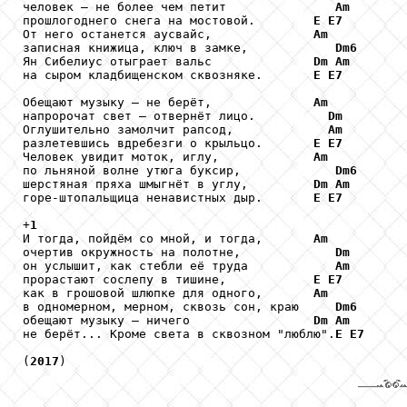
человек – не более чем петит               
Am
прошлогоднего снега на мостовой.        
E
E7
От него останется аусвайс,              
Am
записная книжица, ключ в замке,            
Dm6
Ян Сибелиус отыграет вальс              
Dm
Am
на сыром кладбищенском сквозняке.       
E
E7
Обещают музыку – не берёт,              
Am
напророчат свет – отвернёт лицо.          
Dm
Оглушительно замолчит рапсод,             
Am
разлетевшись вдребезги о крыльцо.       
E
E7
Человек увидит моток, иглу,             
Am
по льняной волне утюга буксир,             
Dm6
шерстяная пряха шмыгнёт в углу,         
Dm
Am
горе-штопальщица ненавистных дыр.       
E
E7
+
1
И тогда, пойдём со мной, и тогда,       
Am
очертив окружность на полотне,             
Dm
он услышит, как стебли её труда            
Am
прорастают сослепу в тишине,            
E
E7
как в грошовой шлюпке для одного,       
Am
в одномерном, мерном, сквозь сон, краю     
Dm6
обещают музыку – ничего                 
Dm
Am
не берёт... Кроме света в сквозном "люблю".
E
E7
(
2017