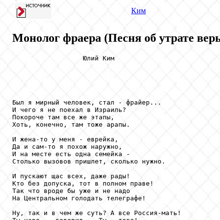
Ким
Монолог фраера (Песня об утрате вер
                  Юлий Ким

Был я мирный человек, стал - фрайер...

И чего я не поехал в Израиль?

Покороче там все же этапы,

Хоть, конечно, там тоже арапы.

И жена-то у меня - еврейка,

Да и сам-то я похож наружно,

И на месте есть одна семейка -

Столько вызовов пришлет, сколько нужно.

И пускают щас всех, даже рады!

Кто без допуска, тот в полном праве!

Так что вроде бы уже и не надо

На Центральном голодать телеграфе!

Ну, так и в чем же суть? А все Россия-мать!
