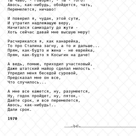
Ты чаво, - говорит, - Ты - того!

Авось, как-нибудь, обойдется, чать,

Перемелется, ничаво!

И поверил я, чудак, этой сути,

И утратил надлежащую веру,

Начитался самиздату до жути -

Хоть сейчас давай мне высшую меру!

Расчирикался я, как канарейка,

То про Сталина загну, а то и дальше...

Прям, как-будто и жена - не еврейка,

Прям, как-будто я Косыгин на даче!

А ведь, помню, приходил участковый,

Даже штатский майор сделал милость -

Упредил меня беседой суровой,

Предсказал мне он все,

Что случилось...

А мне все кажется, ну, разумеется,

Ну, годок пройдет, ну, пяток,-

Дайте срок, и все перемелется,

Авось, как-нибудь!..

Дали срок.

1970