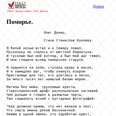
Донец
(Текст предоставил: Олег Донец
Поморье.
                  Олег Донец.

                  Стихи Станислав Куняева.

Я белой ночью встал и к Северу пошел,

Поскольку не спалось от местной бормотухи.

И тусклым был мой взгляд, и был мой шаг тяжел,

И мне глядели вслед поморские старухи.

Я поднялся на холм, стучала кровь в висок,

И я замедлил шаг, чтобы окинуть взором

Пристанище для тех, кто улеглись в песок, 

За много тысяч лет намытый Белым морем.

Могилы без имён, трухлявые кресты,

Старославянский шрифт раскольничьих заглавий.

Чем дольше я глядел в размытые черты,

Тем слышалось ясней с кустарных фотографий:

"Как должное прими, что нет венков и лент,

Что смыты имена рекою бесконечной.

Лежим в одной земле, кто заработал крест,
