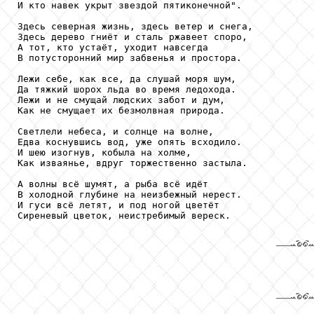
И кто навек укрыт звездой пятиконечной".

Здесь северная жизнь, здесь ветер и снега,

Здесь дерево гниёт и сталь ржавеет споро,

А тот, кто устаёт, уходит навсегда

В потусторонний мир забвенья и простора.

Лежи себе, как все, да слушай моря шум,

Да тяжкий шорох льда во время ледохода.

Лежи и не смущай людских забот и дум,

Как не смущает их безмолвная природа.

Светлели небеса, и солнце на волне,

Едва коснувшись вод, уже опять всходило.

И шею изогнув, кобыла на холме,

Как изваянье, вдруг торжественно застыла.

А волны всё шумят, а рыба всё идёт

В холодной глубине на неизбежный нерест.

И гуси всё летят, и под ногой цветёт

Сиреневый цветок, неистребимый вереск. 
