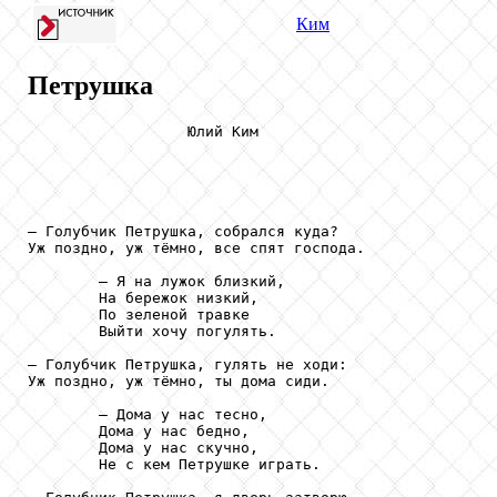
Ким
Петрушка
                  Юлий Ким

— Голубчик Петрушка, собрался куда?

Уж поздно, уж тёмно, все спят господа.

        — Я на лужок близкий,

        На бережок низкий,

        По зеленой травке

        Выйти хочу погулять.

— Голубчик Петрушка, гулять не ходи:

Уж поздно, уж тёмно, ты дома сиди.

        — Дома у нас тесно,

        Дома у нас бедно,

        Дома у нас скучно,

        Не с кем Петрушке играть.
