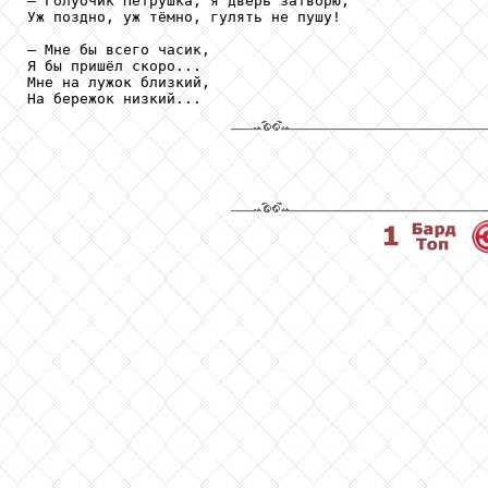
— Голубчик Петрушка, я дверь затворю,

Уж поздно, уж тёмно, гулять не пушу!

— Мне бы всего часик,

Я бы пришёл скоро...

Мне на лужок близкий,

На бережок низкий...