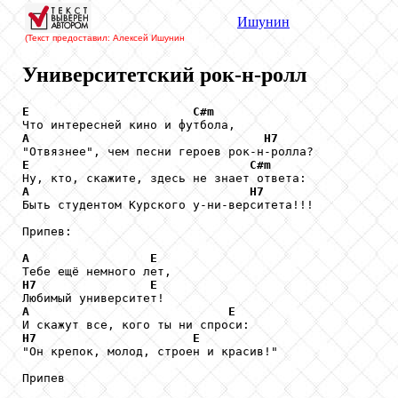
Ишунин
(Текст предоставил: Алексей Ишунин
Университетский рок-н-ролл
E
C#m
A
H7
E
C#m
A
H7
Быть студентом Курского у-ни-верситета!!!

Припев:

A
E
H7
E
A
E
H7
E
"Он крепок, молод, строен и красив!"

Припев
