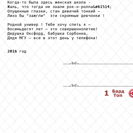
Когда-то была здесь женская школа -

Жаль, что тогда не знали рок-н-ролла&
#61514
;

Опущенные глазки, стан девичий тонкий –

Лихо бы "зажгли"  эти скромные девчонки !

Родной универ ! Тебе хочу спеть я –

Восемьдесят лет – это совершеннолетие!

Дедушка Оксфорд, бабушка Сорбонна,

Дядя МГУ – все в этот день у телефона!

2016
 год
