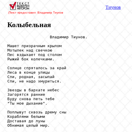
Тиунов
(Текст предоставил: Владимир Тиунов
Колыбельная
                  Владимир Тиунов.

Машет призрачным крылом

Мотылек над свечкою

Пес вздыхает под столом

Рыжий бок колечками.

Солнце спряталось за край

Леса в конце улицы

Спи, родная, засыпай

Спи, не надо хмуриться.

Звезды в бархате небес 

Загорятся ранние 

Буду снова петь тебе 

"Ты мое дыхание". 

Поплывут сквозь дрему сны 

Кораблями белыми 

Доставая до луны 

Обнимая целый мир. 
