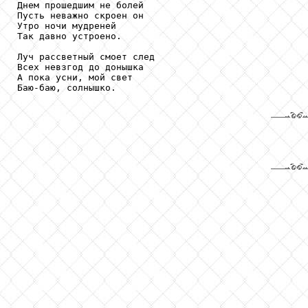
Днем прошедшим не болей 

Пусть неважно скроен он 

Утро ночи мудреней 

Так давно устроено. 

Луч рассветный смоет след 

Всех невзгод до донышка 

А пока усни, мой свет 

Баю-баю, солнышко.
