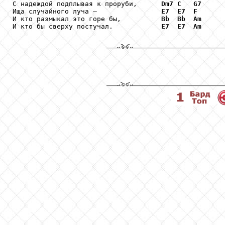
С надеждой подплывая к проруби,      
Dm7
C
G7
Ища случайного луча –                
E7
E7
F
И кто размыкал это горе бы,          
Bb
Bb
Am
И кто бы сверху постучал.            
E7
E7
Am