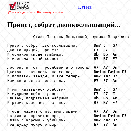
Катаев
(Текст предоставил: Владимир Катаев
Привет, собрат двоякослышащий...
           Стихо Татьяны Вольтской, музыка Владимира 
Привет, собрат двоякослышащий,       
Dm7
C
G7
Двояковидящий, привет!               
E7
E7
F
И облаков сырые глыбищи,             
Bb
Bb
Am
И многомачтовый корвет               
B7
B7
E7
Лесной, и тот, прозябший в оттепель  
A7
A7
Dm
Цветок – казалось, навсегда,         
D#dim
F#dim
E7
И поплавок звезды, и все теперь      
Am7
Am7
B7
Нам видится из-подо льда.            
E7
E7
Am
И мы, казавшиеся храбрыми            
Dm7
C
G7
И мудрыми себе – давно               
E7
E7
F
Плывем, подрагивая жабрами           
Bb
Bb
Am
И ртами красными, на дно,            
B7
B7
E7
Чтобы глядеть с пустыми лицами       
A7
A7
Dm
На жизни, прожитые зря,              
D#dim
F#dim
E7
Пляша с ворами и убийцами            
Am7
Am7
B7
Под дудку мокрого царя,              
E7
E7
Am