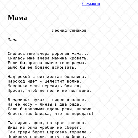
Семаков
Мама
                  Леонид Семаков

Мама

Снилась мне вчера дорогая мама... 

Снилась мне вчера мамина кровать. 

Если бы пришла нынче телеграмма, 

Было бы ее боязно вскрывать. 

Над рекой стоит желтая больница, 

Пароход идет - шелестит волна. 

Маменька меня пережить боится, 

Просит, чтоб не пел и не пил вина. 

В маминых руках - синее вязанье, 

На ее носу - линзы в два ряда. 

Если б напрямик вдоль реки, низами... 

Юность так близка, что не передать! 

Ты сидишь одна, на краю топчана. 

Вида из окна жребий не сберег: 

Там среди берез церковка торчала - 

Церковку снесли, нету тех берез. 
