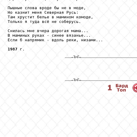
Пышные слова вроде бы не в моде, 

Но казнит меня Северная Русь: 

Там хрустит белье в мамином комоде, 

Только я туда всё не соберусь. 

Снилась мне вчера дорогая мама... 

В маминых руках - синее вязанье... 

Если б напрямик - вдоль реки, низами... 

1987
 г.