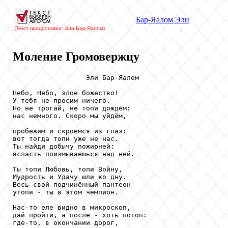
Бар-Яалом Эли
(Текст предоставил: Эли Бар-Яалом)
Моление Громовержцу
                  Эли Бар-Яалом

Небо, Небо, злое божество!

У тебя не просим ничего.

Но не трогай, не топи дождём:

нас немного. Скоро мы уйдём,

пробежим и скроемся из глаз:

вот тогда топи уже не нас.

Ты найди добычу пожирней:

всласть поизмываешься над ней.

Ты топи Любовь, топи Войну,

Мудрость и Удачу шли ко дну.

Весь свой подчинённый пантеон

утопи - ты в этом чемпион.

Нас-то еле видно в микроскоп,

дай пройти, а после - хоть потоп:

где-то, в окончании дорог,
