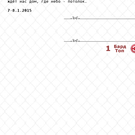
ждёт нас дом, где небо - потолок.

7
-
8
.
1
.
2015