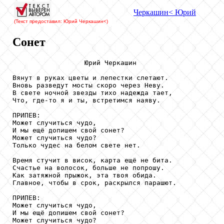
Черкашин
< Юрий
(Текст предоставил: Юрий Черкашин
<)
Сонет
                  Юрий Черкашин

Вянут в руках цветы и лепестки слетают. 

Вновь разведут мосты скоро через Неву. 

В свете ночной звезды тихо надежда тает, 

Что, где-то я и ты, встретимся наяву. 

ПРИПЕВ: 

Может случиться чудо, 

И мы ещё допишем свой сонет? 

Может случиться чудо? 

Только чудес на белом свете нет. 

Время стучит в висок, карта ещё не бита. 

Счастье на волосок, больше не попрошу. 

Как затяжной прыжок, эта твоя обида. 

Главное, чтобы в срок, раскрылся парашют. 

ПРИПЕВ: 

Может случиться чудо, 

И мы ещё допишем свой сонет? 

Может случиться чудо? 
