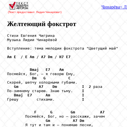
Чинарёва
< Л
(Текст предоставил: Лидия Чинарёва
<)
Желтеющий фокстрот
Стихи Евгения Чигрина

Музыка Лидии Чинарёвой

Вступление: тема мелодии фокстрота "Цветущий май"

Am
E
  / 
E
Am
 / 
A7
Dm
 / 
H7
E7
Bmaj
E7
Am
Посмейся, Бог, — я говорю Ему, 

Dm
G
C
Скорей, шепчу холодными губами. 

Gm
A7
Dm
I
2
 раза

По-зимнему старею. Знаю тьму.    
I
Bmaj
E7
Am
I
Грешу        стихами.            
I
F
G
Gm
A7
        Посмейся, Бог, но — расскажи, зачем 

Gm
A7
Dm
        Я тут и там и — понимаю песни, 
