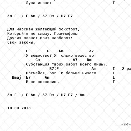
        Луна играет.                         
I
Am
E
  / 
E
Am
 / 
A7
Dm
 / 
H7
E7
Для марсиан желтеющий фокстрот, 

Который я не слышу. Граммофоны

Других планет поют наоборот: 

Свои законы. 

F
G
Gm
A7
        Я вещество? Я только вещество, 

Gm
A7
Dm
        Субстанция твоих забот всего лишь?.. 

B7
(
F
)             
Am
I
2
 ра
        Посмейся, Бог. И больше ничего.      
I
Bmaj
E7
Am
I
        И не поспоришь.                      
I
Am
E
  / 
E
Am
 / 
A7
Dm
 / 
H7
E7
 / 
Am
10
.
09
.
2018