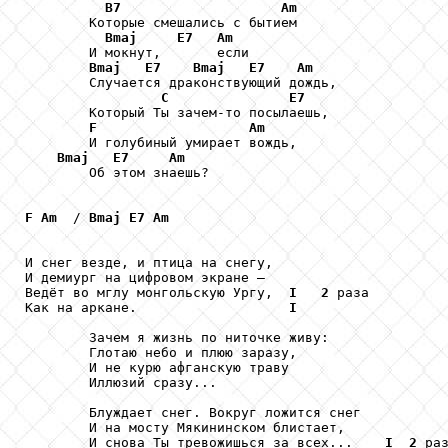
B7
Am
        Которые смешались с бытием 

Bmaj
E7
Am
        И мокнут,       если 

Bmaj
E7
Bmaj
E7
Am
        Случается драконствующий дождь, 

C
E7
        Который Ты зачем-то посылаешь, 

F
Am
        И голубиный умирает вождь, 

Bmaj
E7
Am
        Об этом знаешь? 

F
Am
  / 
Bmaj
E7
Am
И снег везде, и птица на снегу, 

И демиург на цифровом экране — 

Ведёт во мглу монгольскую Ургу,  
I
2
 раза

Как на аркане.                   
I
        Зачем я жизнь по ниточке живу: 

        Глотаю небо и плюю заразу, 

        И не курю афганскую траву 

        Иллюзий сразу... 

        Блуждает снег. Вокруг ложится снег 

        И на мосту Мякининском блистает, 

        И снова Ты тревожишься за всех...    
I
2
 раз