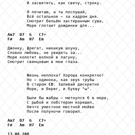
        И засветить, как свечу, строку. 

        Я почитаю, а ты послушай, 

        Всё остальное — за кадром дня. 

        Смотрит бельём застиранным суша, 

        Море глотает дождинки для... 

Am7
D7
G
C7
F#
Am
H7
Em
Джонку, фрегат, никакую шхуну, 

Словно любовь, не увидеть за... 

Море колотит волной в лагуну, 

Смотрит свинцовым в мои глаза.

        Жизнь неплоха? Хороша конкретно! 

        Но — одинока, как звук трубы 

        В старом 
CD
. Заливай дискретно 

        Море, и берег, и букву "ы". 

        Были бы жабры — метнулся б в море, 

        С рыбой и лобстером корешил, 

        Нечто уместное местной мойве 

        После полуночи говорил.       

Am7
D7
G
C7
F#
Am
H7
Em
13
.
08
.
208