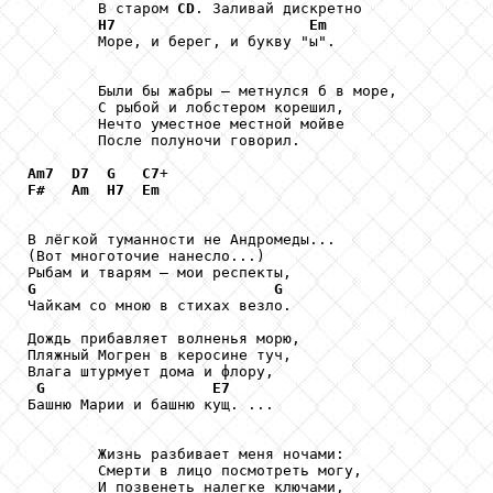
        В старом 
CD
. Заливай дискретно 

H7
Em
        Море, и берег, и букву "ы". 

        Были бы жабры — метнулся б в море, 

        С рыбой и лобстером корешил, 

        Нечто уместное местной мойве 

        После полуночи говорил.

Am7
D7
G
C7
F#
Am
H7
Em
В лёгкой туманности не Андромеды... 

(Вот многоточие нанесло...) 

G
G
Чайкам со мною в стихах везло. 

Дождь прибавляет волненья морю, 

Пляжный Могрен в керосине туч, 

Влага штурмует дома и флору, 

G
E7
Башню Марии и башню кущ. ...

        Жизнь разбивает меня ночами: 

        Смерти в лицо посмотреть могу, 

        И позвенеть налегке ключами, 
