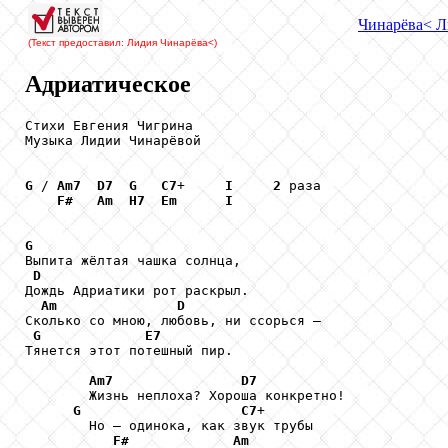
Чинарёва
< Л
(Текст предоставил: Лидия Чинарёва
<)
Адриатическое
Стихи Евгения Чигрина

Музыка Лидии Чинарёвой

G
 / 
Am7
D7
G
C7
+     
I
2
 раза 

F#
Am
H7
Em
I
G

Выпита жёлтая чашка солнца, 

D
Дождь Адриатики рот раскрыл. 

Am
D
Сколько со мною, любовь, ни ссорься — 

G
E7
Тянется этот потешный пир. 

Am7
D7
        Жизнь неплоха? Хороша конкретно! 

G
C7
+   

        Но — одинока, как звук трубы 

F#
Am