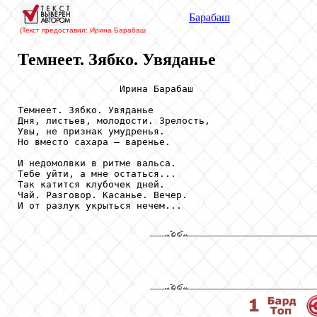
Барабаш
(Текст предоставил: Ирина Барабаш
Темнеет. Зябко. Увяданье
                  Ирина Барабаш

Темнеет. Зябко. Увяданье

Дня, листьев, молодости. Зрелость,

Увы, не признак умудренья.

Но вместо сахара – варенье.

И недомолвки в ритме вальса.

Тебе уйти, а мне остаться...

Так катится клубочек дней.

Чай. Разговор. Касанье. Вечер.

И от разлук укрыться нечем...
