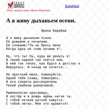
Барабаш
(Текст предоставил: Ирина Барабаш
А я живу дыханьем осени.
                  Ирина Барабаш

А я живу дыханьем осени.

Её дождями и печалями.

Её словами:"Ты не брось меня

Когда одна не сплю ночами я".

Ну, что ты! Ну, куда же денусь я!

В твоей ладони так поётся мне.

В ней так тепло, как будто в детство я

Вернулась. И назад не хочется...

Не прогоняй меня, пожалуйста.

Одной тебе скажу, пожалуюсь.

И все секреты рассекречены

Твоей улыбкою доверчивой.

Рыжеволосая красавица,

В костёр и в дождь идёшь нагая ты.

С тобой печали шуткой кажутся.

С тобой легко. Мне это нравится!
