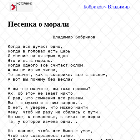
Бобриков
< Владимир
Песенка о морали
                  Владимир Бобриков

Когда все думают одно,

Когда в головах есть царь

И мнение на пятерых одно – 

Это и есть мораль.

Когда одного все считают ослом,

А вы не из их числа, - 

То значит, как в скверике: все с веслом,

А вот вы почему без весла?

А вы что молчите, вы тоже грешны?

Ах, об этом не знает никто.

Я рад, что сомнения все решены,

Вы – с мужем и с ним заодно...

О нет, я уверен, что можно найти

Жену, чтоб ни разу не сбилась с пути,

Но мне, к сожаленью, в веках не видна

Та, у которой измена одна...

Но главное, чтобы все было с умом,

Чтоб все совершалось тайно:
