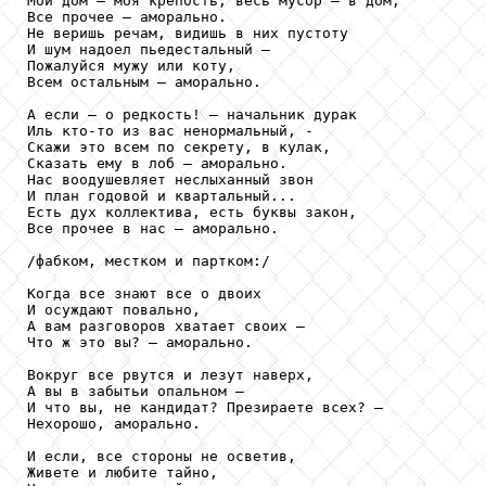
Мой дом – моя крепость, весь мусор – в дом,

Все прочее – аморально.

Не веришь речам, видишь в них пустоту

И шум надоел пьедестальный – 

Пожалуйся мужу или коту,

Всем остальным – аморально.

А если – о редкость! – начальник дурак

Иль кто-то из вас ненормальный, - 

Скажи это всем по секрету, в кулак,

Сказать ему в лоб – аморально.

Нас воодушевляет неслыханный звон

И план годовой и квартальный...

Есть дух коллектива, есть буквы закон,

Все прочее в нас – аморально.

/фабком, местком и партком:/

Когда все знают все о двоих

И осуждают повально,

А вам разговоров хватает своих – 

Что ж это вы? – аморально.

Вокруг все рвутся и лезут наверх,

А вы в забытьи опальном – 

И что вы, не кандидат? Презираете всех? – 

Нехорошо, аморально.

И если, все стороны не осветив,

Живете и любите тайно,
