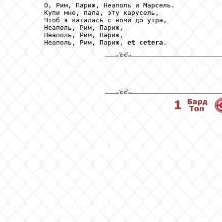
        О, Рим, Париж, Неаполь и Марсель.

        Купи мне, папа, эту карусель,

        Чтоб я каталась с ночи до утра,

        Неаполь, Рим, Париж,

        Неаполь, Рим, Париж,

        Неаполь, Рим, Париж, 
et
cetera
.