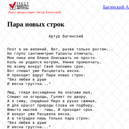
Багинский
А
(Текст предоставил: Артур Багинский
)
Пара новых строк
                  Артур Багинский

Поэт я не великий. Вот, разве только ростом...

Но глупо сантиметром Таланты отмечать.

Мне лики или блики Описывать не просто.

Коль не родился мэтром, Умнее промолчать.

Но всему вокруг Свой положен срок.

Вот спешит уже Расцветать весна.

И приходит вдруг Пара новых строк:

"Без любви в душе

И весна грустна..."

Люд, глядя восхищённо На эпатажи мая,

Спешит на огороды, Гуляет по двору.

А я сижу, смущённо Перо в руках сжимая,

И для красот природы Слова не подберу.

Вместо мыслей - тишь, И проходит срок.

И вокруг уже Расцвела весна.

А в тетрадке лишь Только пара строк:

"Без любви в душе

И весна грустна..."
