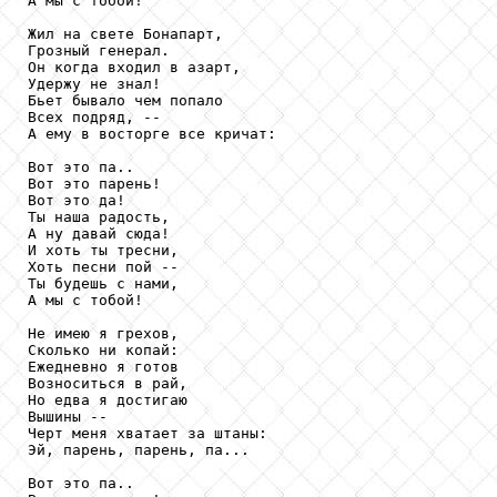
А мы с тобой!

Жил на свете Бонапарт,

Грозный генерал.

Он когда входил в азарт,

Удержу не знал!

Бьет бывало чем попало

Всех подряд, --

А ему в восторге все кричат:

Вот это па..

Вот это парень!

Вот это да!

Ты наша радость,

А ну давай сюда!

И хоть ты тресни,

Хоть песни пой --

Ты будешь с нами,

А мы с тобой!

Не имею я грехов,

Сколько ни копай:

Ежедневно я готов

Возноситься в рай,

Но едва я достигаю

Вышины --

Черт меня хватает за штаны:

Эй, парень, парень, па...

Вот это па..
