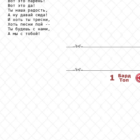
Вот это парень!

Вот это да!

Ты наша радость,

А ну давай сюда!

И хоть ты тресни,

Хоть песни пой --

Ты будешь с нами,

А мы с тобой!
