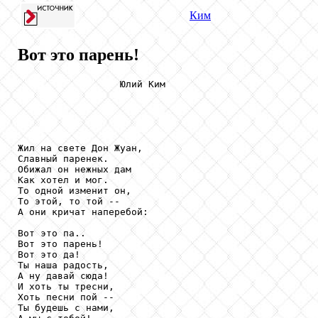
Ким
Вот это парень!
                  Юлий Ким

Жил на свете Дон Жуан,

Славный паренек.

Обижал он нежных дам

Как хотел и мог.

То одной изменит он,

То этой, то той --

А они кричат наперебой:

Вот это па..

Вот это парень!

Вот это да!

Ты наша радость,

А ну давай сюда!

И хоть ты тресни,

Хоть песни пой --

Ты будешь с нами,
