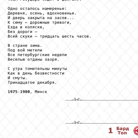
Одно осталось намеренье:

Деревня, осень, вдохновенье.

И дверь закрыта на засов...

К сему – дорожные тревоги,

Езда в коляске,

Без дороги – 

Всей скуки – тридцать шесть часов.

В стране зима. 

Под вой метели

Все петербургские недели

Веселью отданы зазря.

С утра томительны минуты

Как в день безвестности

И смуты.

Тринадцатое декабря.

1975
-
1980