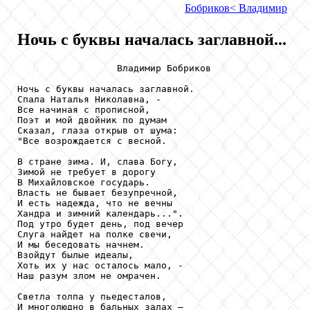
Бобриков
< Владимир
Ночь с буквы началась заглавной...
                  Владимир Бобриков

Ночь с буквы началась заглавной.

Спала Наталья Николавна, - 

Все начиная с прописной,

Поэт и мой двойник по думам

Сказал, глаза открыв от шума:

"Все возрождается с весной.

В стране зима. И, слава Богу,

Зимой не требует в дорогу

В Михайловское государь.

Власть не бывает безупречной,

И есть надежда, что не вечны

Хандра и зимний календарь...".

Под утро будет день, под вечер

Слуга найдет на полке свечи,

И мы беседовать начнем.

Взойдут былые идеалы,

Хоть их у нас осталось мало, - 

Наш разум злом не омрачен.

Светла толпа у пьедесталов,

И многолюдно в бальных залах – 
