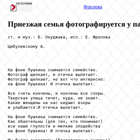
Фролова
Приезжая семья фотографируется у 
ст. и муз.: Б. Окуджава, исп.: Е. Фролова

Цибулевскому А.

На фоне Пушкина снимается семейство.

Фотограф щелкает, и птичка вылетает.

Фотограф щелкает, но вот что интересно:

на фоне Пушкина! И птичка вылетает.

Все счеты кончены, и кончены все споры.

Тверская улица течет, куда, не знает.

Какие женщины на нас кидают взоры

и улыбаются:И птичка вылетает.

На фоне Пушкина снимается семейство.

Как обаятельны (для тех, кто понимает)

все наши глупости и мелкие злодейства

на фоне Пушкина! И птичка вылетает.
