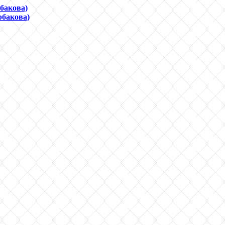
бакова)
рбакова)