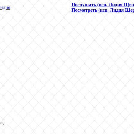
Послушать (исп. Лидия Щер
идия
Посмотреть (исп. Лидия Ще