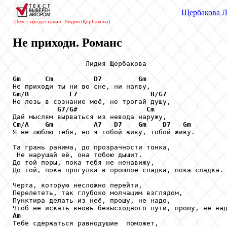
Щербакова
Л
(Текст предоставил: Лидия Щербакова
)
Не приходи. Романс
                  Лидия Щербакова

Gm
Cm
D7
Gm
Gm
/
B
F7
B
/
G7
Не лезь в сознание моё, не трогай душу,

G7
/
G#
Cm
Cm
/
A
Gm
A7
D7
Gm
D7
Gm
Я не люблю тебя, но я тобой живу, тобой живу.

Та грань ранима, до прозрачности тонка,

 Не нарушай её, она тобою дышит.

До той поры, пока тебя не ненавижу,

До той, пока прогулка в прошлое сладка, пока сладка.

Черта, которую несложно перейти,

Перелететь, так глубоко молчащим взглядом,

Пунктира делать из неё, прошу, не надо,

Am

Тебе сдержаться равнодушие  поможет,
