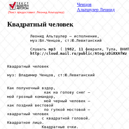
Ченцов
Альтшулер
Леонид
(Текст предоставил: Леонид Альтшулер
)
Квадратный человек
          Леонид Альтшулер – исполнение,

          муз:Вл.Ченцов, ст:Ю.Левитанский

          Слушать 
mp3
  ( 
1982
, 
11
 февраля, Тула, ВНИП
http
://
cloud
.
mail
.
ru
/
public
/
Atog
/
zDiRXAfWz
Квадратный человек

муз: Владимир Ченцов, ст:Ю.Левитанский

Как полуночный вздор,

                как на голову снег —

мой грозный командор,

                мой черный человек —

как поздний вестовой

                по гулкой мостовой —

квадратный человек

               с квадратной головой.

Квадратное лицо.

               Квадратные очки.
