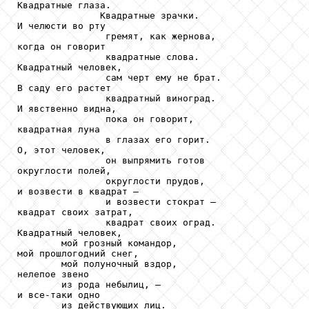
Квадратные глаза.

               Квадратные зрачки.

И челюсти во рту

                гремят, как жернова,

когда он говорит

                квадратные слова.

Квадратный человек,

                сам черт ему не брат.

В саду его растет

                квадратный виноград.

И явственно видна,

                пока он говорит,

квадратная луна

                в глазах его горит.

О, этот человек,

                он выпрямить готов

округлости полей,

                округлости прудов,

и возвести в квадрат —

                и возвести стократ —

квадрат своих затрат,

                квадрат своих оград.

Квадратный человек,

        мой грозный командор,

мой прошлогодний снег,

        мой полуночный вздор,

нелепое звено

        из рода небылиц, —

и все-таки одно

        из действующих лиц.
