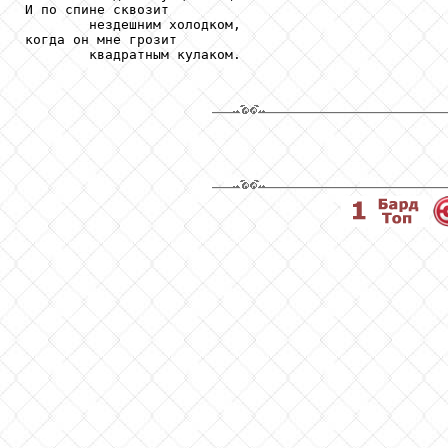
И по спине сквозит

        нездешним холодком,

когда он мне грозит

        квадратным кулаком.
