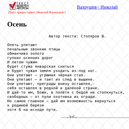
Вахрушев
< Николай
(Текст предоставил: Николай Вахрушев
<)
Осень
                  Автор текста: Столяров В.

Опять улетают

печальные звонкие птицы

обманчиво золото

гулких осенних дорог

И летом чужим

будет стужа январская сниться

и будет чужая земля уходить из-под ног.

Они улетают — угрюмая чёрная стая.

Они улетают — и тает их след в вышине.

Они улетают, преграды внизу оставляя,-

себя оставляя в родной и далёкой стране.

И дай-то им, Боже, в полёте с бедой не столкнуться,

свободных — от пули охотника их огради.

Но самое главное — дай им возможность вернуться

к родимой берёзе
