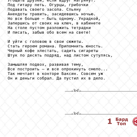
Угощать друзей, если вдруг нагрянут.

Под гитару петь. Огурцы, грибочки

Подавать своего засола. Спьяну

Анекдоты травить, засидевшись ночью.

Но все больше — быть одному. Украдкой,

Запершись от своих на ключ, в кабинете

На столе пустом разложить тетрадки

И писать, забыв обо всем на свете!

И уйти с головою в свои сюжеты.

Стать героем романа. Припомнить юность.

Черный кофе хлестать, садить сигареты

Штук по десять подряд, над листом сутулясь,

Замышляя подвох, развивая тему,

Все построить — и все опрокинуть смело...

Так мечтает в конторе Баксин. Совсем уж

Он и деньги собрал. Да пустил их в дело.
