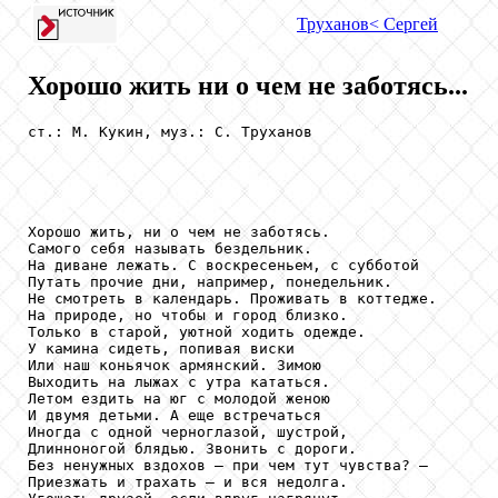
Труханов
< Сергей
Хорошо жить ни о чем не заботясь...
ст.: М. Кукин, муз.: С. Труханов

Хорошо жить, ни о чем не заботясь.

Самого себя называть бездельник.

На диване лежать. С воскресеньем, с субботой

Путать прочие дни, например, понедельник.

Не смотреть в календарь. Проживать в коттедже.

На природе, но чтобы и город близко.

Только в старой, уютной ходить одежде.

У камина сидеть, попивая виски

Или наш коньячок армянский. Зимою

Выходить на лыжах с утра кататься.

Летом ездить на юг с молодой женою

И двумя детьми. А еще встречаться

Иногда с одной черноглазой, шустрой,

Длинноногой блядью. Звонить с дороги.

Без ненужных вздохов — при чем тут чувства? —

Приезжать и трахать — и вся недолга.
