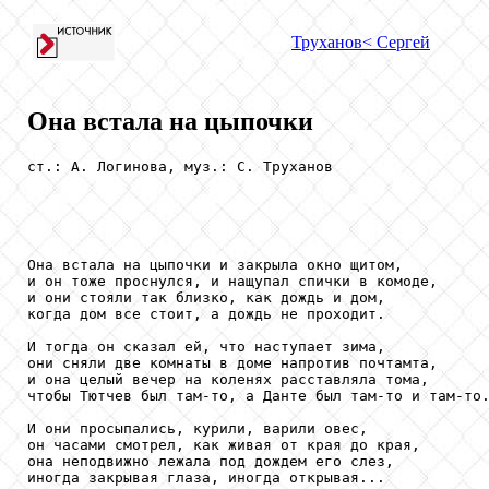
Труханов
< Сергей
Она встала на цыпочки
ст.: А. Логинова, муз.: С. Труханов

Она встала на цыпочки и закрыла окно щитом,

и он тоже проснулся, и нащупал спички в комоде,

и они стояли так близко, как дождь и дом,

когда дом все стоит, а дождь не проходит.

И тогда он сказал ей, что наступает зима,

они сняли две комнаты в доме напротив почтамта,

и она целый вечер на коленях расставляла тома,

чтобы Тютчев был там-то, а Данте был там-то и там-то.
И они просыпались, курили, варили овес,

он часами смотрел, как живая от края до края,

она неподвижно лежала под дождем его слез,

иногда закрывая глаза, иногда открывая...
