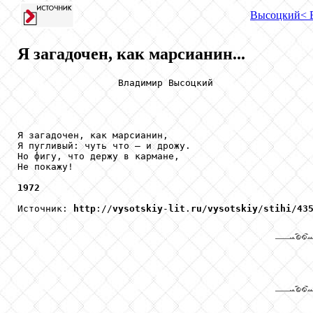
Высоцкий
< 
Я загадочен, как марсианин...
                  Владимир Высоцкий

Я загадочен, как марсианин,

Я пугливый: чуть что — и дрожу.

Но фигу, что держу в кармане,

Не покажу!

1972
Источник: 
http
://
vysotskiy
-
lit
.
ru
/
vysotskiy
/
stihi
/
43