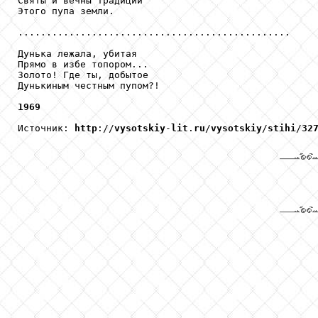
Святы и вечны традиции 

Этого пупа земли. 

................................................

Дунька лежала, убитая 

Прямо в избе топором... 

Золото! Где ты, добытое 

Дунькиным честным пупом?!

1969
Источник: 
http
://
vysotskiy
-
lit
.
ru
/
vysotskiy
/
stihi
/
32