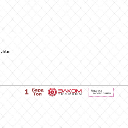
7
.
htm