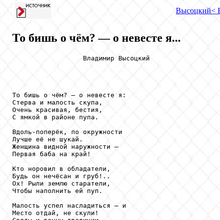
Высоцкий
< 
То бишь о чём? — о невесте я...
                  Владимир Высоцкий

То бишь о чём? — о невесте я: 

Стерва и малость скупа, 

Очень красивая, бестия, 

С ямкой в районе пупа. 

Вдоль-поперёк, по окружности 

Лучше её не шукай. 

Женщина видной наружности — 

Первая баба на край! 

Кто норовил в обладатели, 

Будь он нечёсан и груб!.. 

Ох! Рыли землю старатели, 

Чтобы наполнить ей пуп. 

Малость успел насладиться — и 

Место отдай, не скули! 
