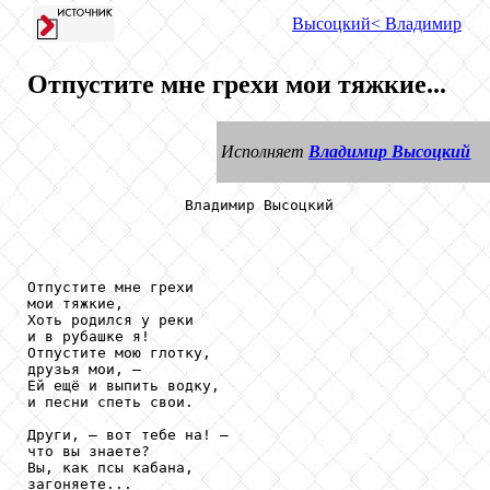
Высоцкий
< Владимир
Отпустите мне грехи мои тяжкие...
Исполняет
Владимир Высоцкий
                  Владимир Высоцкий

Отпустите мне грехи

мои тяжкие,

Хоть родился у реки

и в рубашке я!

Отпустите мою глотку,

друзья мои, —

Ей ещё и выпить водку,

и песни спеть свои.

Други, — вот тебе на! —

что вы знаете?

Вы, как псы кабана,

загоняете...
