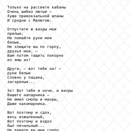
Только на рассвете кабаны

Очень шибко лютые —

Хуже привокзальной шпаны

И сродни с Малютою.

Отпустите ж вихры мои 

прелые,

Не ломайте руки мои 

белые,

Не хлещите вы по горлу,

друзья мои, —

Вам потом тащить покорно

из ямы их!

Други, — вот тебе на! —

руки белые

Словно у пацана,

загорелые...

Эх! Вот тебе и ночи, и вихры

Вашего напарника —

Не имел смолы и махры,

Даже накомарника.

Вот поэтому и сдох,

весь изжаленный,

Вот поэтому и вздох

был печальный...

Не давите вы мне горло,
