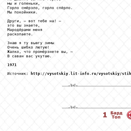
мы и голеньки,

Горло смёрзло, горло спёрло.

Мы покойники.

Други, — вот тебе на! —

это вы знаете,

Мародёрами меня

раскопаете.

Знаю я ту вьюгу зимы

Очень шибко лютую!

Жалко, что промёрзнете вы, —

В саван вас укутаю. 

1971
Источник: 
http
://
vysotskiy
.
lit
-
info
.
ru
/
vysotskiy
/
sti