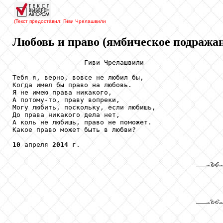
(Текст предоставил: Гиви Чрелашвили
Любовь и право (ямбическое подража
                  Гиви Чрелашвили

Тебя я, верно, вовсе не любил бы, 

Когда имел бы право на любовь.

Я не имею права никакого,

А потому-то, праву вопреки,

Могу любить, поскольку, если любишь,

До права никакого дела нет,

А коль не любишь, право не поможет.

Какое право может быть в любви?

10
 апреля 
2014
 г.
