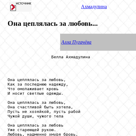
Ахмадулина
Она цеплялась за любовь...
Алла Пугачёва
                  Белла Ахмадулина

Она цеплялась за любовь,

Как за последнюю надежду,

Что омолаживает кровь

И носит светлые одежды.

Она цеплялась за любовь,

Она счастливой быть хотела,

Пусть не хозяйкой, пусть рабой

Чужой души, чужого тела

Она цеплялась за любовь

Уже стареющей рукою.

Любовь, надменно хмуря бровь,
