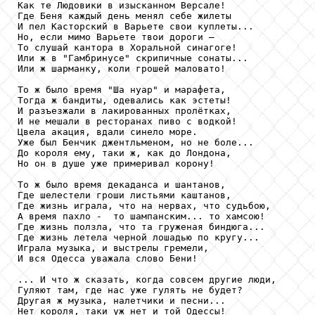
Как те Людовики в изысканном Версале!

Где Беня каждый день менял себе жилеты

И пел Касторский в Варьете свои куплеты...

Но, если мимо Варьете твои дороги –

То слушай кантора в Хоральной синагоге!

Или ж в "Гамбринусе" скрипичные сонаты...

Или ж шарманку, коли грошей маловато!

То ж было время "Ша нуар" и марафета,

Тогда ж бандиты, одевались как эстеты!

И разъезжали в лакированных пролётках,

И не мешали в ресторанах пиво с водкой!

Цвела акация, вдали синело море.

Уже был Бенчик джентльменом, но не боле...

До короля ему, таки ж, как до Лондона,

Но он в душе уже примеривал корону!

То ж было время декаданса и шантанов,

Где шелестели гроши листьями каштанов,

Где жизнь играла, что на нервах, что судьбою,

А время пахло -  то шампанским... то хамсою!

Где жизнь ползла, что та груженая биндюга...

Где жизнь летела черной лошадью по кругу...

Играла музыка, и выстрелы гремели,

И вся Одесса уважала слово Бени!

... И что ж сказать, когда совсем другие люди,

Гуляют там, где нас уже гулять не будет?

Другая ж музыка, налетчики и песни...

Нет короля, таки уж нет и той Одессы!
