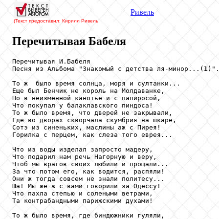
Ривель
(Текст предоставил: Кирилл Ривель
Перечитывая Бабеля
Перечитывая И.Бабеля

Песня из Альбома "Знакомый с детства ля-минор...(
1
)"
То ж  было время солнца, моря и султанки...

Еще был Бенчик не король на Молдаванке,

Но в неизменной канотье и с папиросой,

Что покупал у балаклавского пиндоса!

То ж было время, что дверей не закрывали,

Где во дворах скворчала скумбрия на шкаре,

Сотэ из синеньких, маслины аж с Пирея!

Горилка с перцем, как слеза того еврея...

Что из воды изделал запросто мадеру,

Что подарил нам речь Нагорную и веру,

Чтоб мы врагов своих любили и прощали...

За что потом его, как водится, распяли!

Они ж тогда совсем не знали политесу...

Ша! Мы же ж с вами говорили за Одессу!

Что пахла степью и солеными ветрами,

Та контрабандными парижскими духами!

То ж было время, где биндюжники гуляли,
