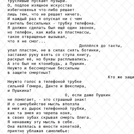
трусливые пускает пузыри.

О, подлое изящное искусство

избегновенья что-либо решает

лишь тем, что не решает ничего.

И каждый раз я опускал ни с чем

гантель бессильных - трубку телефона.

Я должен сделать был ещё один звонок,

но телефон, как жаба из пластмассы,

такое отвращенье вызывал,

что я не смог...

                              Доплёлся до тахты,

упал пластом, не в силах снять ботинки,

заставил руку взять со стула книгу,

раскрыл её, но буквы расплывались.

А это был не ктонибудь, а Пушкин.

Неужто и бессмертные бессильны

в защите смертных?

                                          Кто же защи
Неужто голос в телефоной трубке

сильней Гомера, Данте и Шекспира,

и Пушкина?

                        О, если даже Пушкин

не помогает, - это страшный знак!

И о самоубийстве мысль вползла

в мея из дырок телефонной трубки,

как та змея из черепа коня,

в своих зубах скрывая смерть Олега.

Я ненавижу эту мысль в себе.

Она являлась в юности кокеткой,

приятно ублажая самолюбье:
