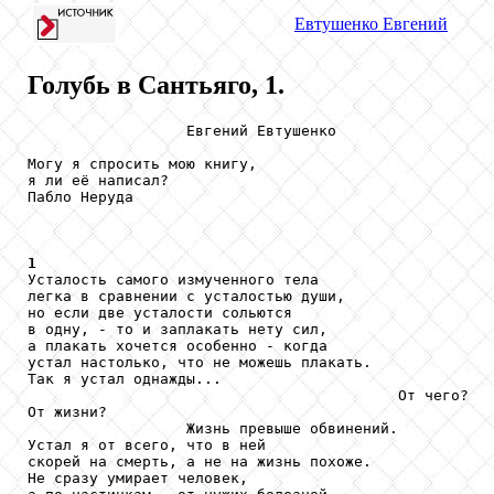
Евтушенко
Евгений
Голубь в Сантьяго, 1.
                  Евгений Евтушенко

Могу я спросить мою книгу,

я ли её написал? 

Пабло Неруда

1

Усталость самого измученного тела

легка в сравнении с усталостью души,

но если две усталости сольются

в одну, - то и заплакать нету сил,

а плакать хочется особенно - когда

устал настолько, что не можешь плакать.

Так я устал однажды...

                                          От чего?

От жизни?

                  Жизнь превыше обвинений.

Устал я от всего, что в ней

скорей на смерть, а не на жизнь похоже.

Не сразу умирает человек,
