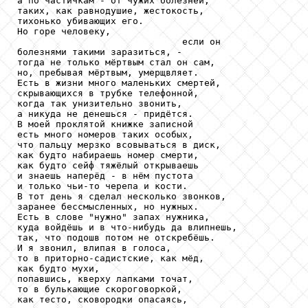
а по частичкам - от чужих болезней,

таких, как равнодушие, жестокость,

тихонько убивающих его.

Но горе человеку,

                              если он

болезнями такими заразиться, -

тогда не только мёртвым стал он сам,

но, пребывая мёртвым, умерщвляет.

Есть в жизни много маленьких смертей,

скрывающихся в трубке телефонной,

когда так унизительно звонить,

а никуда не денешься - придётся.

В моей проклятой книжке записной

есть много номеров таких особых,

что пальцу мерзко всовываться в диск,

как будто набираешь номер смерти,

как будто сейф тяжёлый открываешь

и знаешь наперёд - в нём пустота

и только чьи-то черепа и кости.

В тот день я сделал несколько звонков,

заранее бессмысленных, но нужных.

Есть в слове "нужно" запах нужника,

куда войдёшь и в что-нибудь да влипнешь,

так, что подошв потом не отскребёшь.

И я звонил, влипая в голоса,

то в приторно-садистские, как мёд,

как будто мухи,

попавшись, кверху лапками точат,

то в булькающие скороговоркой,

как тесто, сковородки опасаясь,
