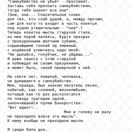
"Самоубийство не убьёт - прославит.

Заставь себя признать самоубийством, -

тогда тебя оценят все они".

(Они, они... Спасительное слово

для тех, кто слаб душой, а, между прочим,

сам для кого-то входит в часть понятья

под кодом утешительным - "они".)

Теперь кокетка мысль старухой стала,

ко мне порой являясь, будто призрак

с прокуренными жёлтыми зубами,

скрывающими тонкий яд змеиный,

с издёвкой усмехаясь надо мной:

"Не рыпайся, голубчик, не уйдёшь..."

Я даже свыкся с этою старухой

и побеждал её своим презрением,

а может быть, своей привычкой к ней.

На свете нет, пожалуй, человека,

не думавшего о самоубийстве.

Мне, правда, был знаком писатель песен,

набитый, как соломой, жизнелюбьем,

который как-то раз расхохотался

по поводу трагедии одной,

закончившейся пулею банкротства:

"Вот идиот!..

                        Мне в голову ни разу

не приходило вовсе эта мысль".

К нему вообще не приходили мысли.

Я среди бела дня,
