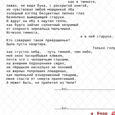
                              как в темноте,

лежал, не видя букв, с раскрытой книгой,

но чувствовал любой морщинкой лба

холодный взгляд бесцветных липких глаз

безмолвно выжидающей старухи.

И вдруг на лбу я ощутил тепло,

как будто зайчик солнечный незримый

от озорного зеркальца мальчишки.

Исчезла темнота,

                                    а в ней старуха.

Кто совершил такое превращенье?

Была пуста квартира.

                                          Только голу
как сгусток неба, - чуть темней, чем небо,

моё окно поскрёбывая клювом,

почти что с человечьим глазами,

на внешнем подоконнике сидел,

ни пёрышком нисколько не похожий

на жирных попрошаек лошадиных,

как маленький взъерошенный товарищ,

меня спасти от смерти прилетевший.
