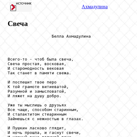
Ахмадулина
Свеча
                  Белла Ахмадулина

Всего-то - чтоб была свеча,

Свеча простая, восковая,

И старомодность вековая

Так станет в памяти свежа.

И поспешит твое перо

К той грамоте витиеватой,

Разумной и замысловатой,

И ляжет на душу добро.

Уже ты мыслишь о друзьях

Все чаще, способом старинным,

И сталактитом стеаринным

Займешься с нежностью в глазах.

И Пушкин ласково глядит,

И ночь прошла, и гаснут свечи,
