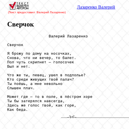
Лазаренко
Валерий
(Текст предоставил: Валерий Лазаренко
)
Сверчок
                  Валерий Лазаренко

Сверчок

Я брожу по дому на носочках,

Снова, что ни вечер, то балет.

Пол чуть скрипнет – голосочек

Был и нет.

Что же ты, певец, ушел в подполье?

Кто среди живущих твой палач?

Ты поёшь, а мне невольно 

Слышен плач.

Может где – то в поле, в пёстром хоре

Ты бы затерялся навсегда,

Здесь же голос твой, как горе,

Как беда.