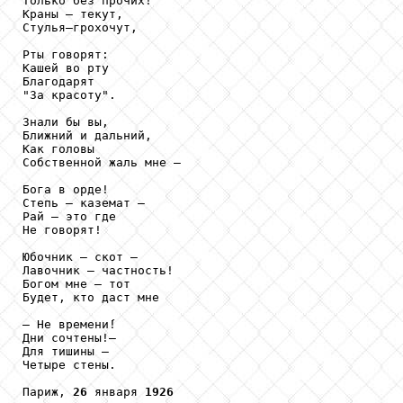
Только без прочих!

Краны — текут,

Стулья—грохочут,

Рты говорят:

Кашей во рту

Благодарят

"За красоту".

Знали бы вы,

Ближний и дальний,

Как головы

Собственной жаль мне —

Бога в орде!

Степь — каземат —

Рай — это где

Не говорят!

Юбочник — скот —

Лавочник — частность!

Богом мне — тот

Будет, кто даст мне

— Не времени
!

Дни сочтены!—

Для тишины —

Четыре стены.

Париж, 
26
 января 
1926