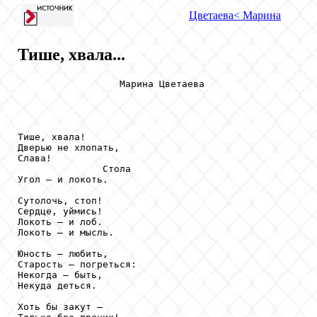
Цветаева
< Марина
Тише, хвала...
                  Марина Цветаева

Тише, хвала!

Дверью не хлопать,

Слава!

               Стола

Угол — и локоть.

Сутолочь, стоп!

Сердце, уймись!

Локоть — и лоб.

Локоть — и мысль.

Юность — любить,

Старость — погреться:

Некогда — быть,

Некуда деться.

Хоть бы закут —
