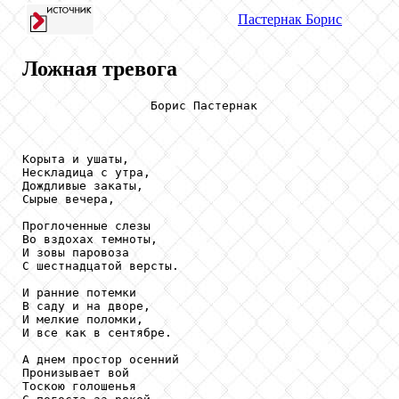
Пастернак
Борис
Ложная тревога
                  Борис Пастернак

Корыта и ушаты,

Нескладица с утра,

Дождливые закаты,

Сырые вечера,

Проглоченные слезы

Во вздохах темноты,

И зовы паровоза

С шестнадцатой версты.

И ранние потемки

В саду и на дворе,

И мелкие поломки,

И все как в сентябре.

А днем простор осенний

Пронизывает вой

Тоскою голошенья
