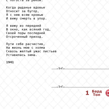
С погоста за рекой.

Когда рыданье вдовье

Относит за бугор,

Я с нею всею кровью

И вижу смерть в упор.

Я вижу из передней

В окно, как всякий год,

Своей поры последней

Отсроченный приход.

Пути себе расчистив,

На жизнь мою с холма

Сквозь желтый ужас листьев

Уставилась зима.

1941