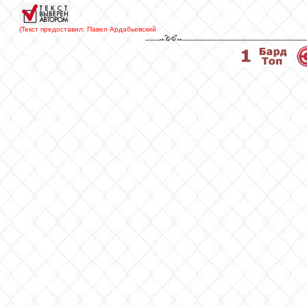
(Текст предоставил: Павел Ардабьевский