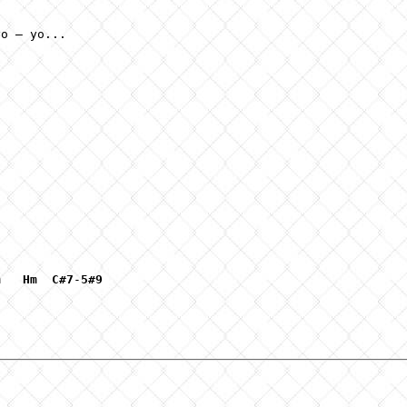
о – уо...

m
Hm
C#7
-
5#9