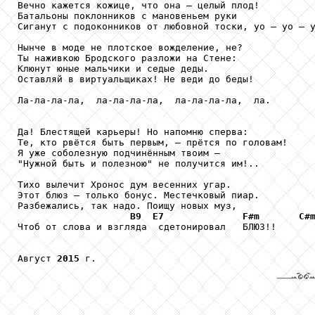
Вечно кажется кожице, что она – целый плод!

Батальоны поклонников с мановеньем руки

Сиганут с подоконников от любовной тоски, уо – уо – у
Нынче в моде не плотское вожделение, не?

Ты наживкою Бродского разложи на Стене:

Клюнут юные мальчики и седые деды.

Оставляй в виртуальщиках! Не веди до беды!

Ла-ла-ла-ла,  ла-ла-ла-ла,  ла-ла-ла-ла,  ла.

Да! Блестящей карьеры! Но напомню сперва:

Те, кто рвётся быть первым, – прётся по головам!

Я уже соболезную подчинённым твоим – 

"Нужной быть и полезною" не получится им!..

Тихо вылечит Хронос дум весенних угар.

Этот блюз – только бонус. Местечковый пиар.

Разбежались, так надо. Поищу новых муз, 

B9
E7
F#m
C#
Чтоб от слова и взгляда  сдетонировал   БЛЮЗ!! 

Август 
2015
 г.