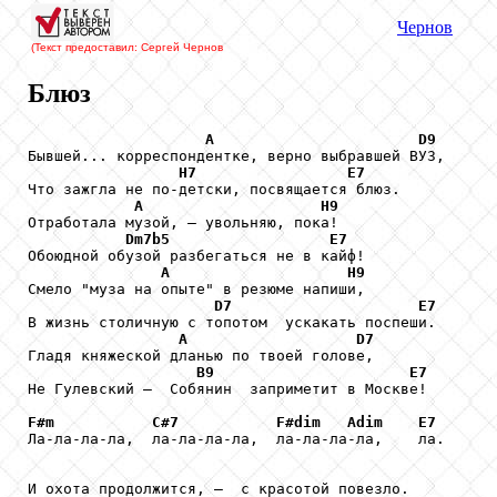
Чернов
(Текст предоставил: Сергей Чернов
Блюз
A
D9
Бывшей... корреспондентке, верно выбравшей ВУЗ,

H7
E7
Что зажгла не по-детски, посвящается блюз.

A
H9
Отработала музой, – увольняю, пока!

Dm7b5
E7
Обоюдной обузой разбегаться не в кайф! 

A
H9
Смело "муза на опыте" в резюме напиши,

D7
E7
В жизнь столичную с топотом  ускакать поспеши.

A
D7
Гладя княжеской дланью по твоей голове,

B9
E7
Не Гулевский –  Собянин  заприметит в Москве!

F#m
C#7
F#dim
Adim
E7
Ла-ла-ла-ла,  ла-ла-ла-ла,  ла-ла-ла-ла,    ла.

И охота продолжится, –  с красотой повезло.
