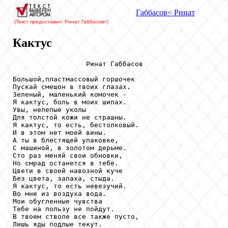
Габбасов
< Ринат
(Текст предоставил: Ринат Габбасов
<)
Кактус
                  Ринат Габбасов

Большой,пластмассовый горшочек

Пускай смешон в твоих глазах.

Зеленый, маленький комочек -

Я кактус, боль в моих шипах.

Увы, нелепые уколы

Для толстой кожи не страшны.

Я кактус, то есть, бестолковый. 

И в этом нет моей вины.

А ты в блестящей упаковке,

С машиной, в золотом дерьме.

Сто раз меняй свои обновки,

Но смрад останется в тебе.

Цвети в своей навозной куче 

Без цвета, запаха, стыда.

Я кактус, то есть невезучий.

Во мне из воздуха вода.

Мои обугленные чувства

Тебе на пользу не пойдут.

В твоем стволе все также пусто,

Лишь яды подлые текут.
