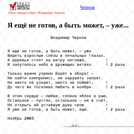
Чернов
(Текст предоставил: Владимир Чернов
Я ещё не готов, а быть может, – уже...
                  Владимир Чернов

Я ещё не готов, а быть может, – уже

Видеть взрослые слёзы в печальных глазах.

А деревья стоят на ветру неглиже,        !

И запуталось небо в дрожащих ветвях.     ! 
2
 раза

Только время упрямо берёт в оборот –

Не найти компромисс, не нарушить запрет.

Но никто не узнает, никто не поймёт,     !

До чего же тоскливо любить в ноябре.     ! 
2
 раза

В этом сердце – любви, словно яблок в раю.

Остальное – пустяк, остальное – не в счёт,

Но открыть ей уставшую душу свою         !

Я уже не готов, а быть может, ещё.       ! 
2
 раза

Ноябрь 
2003