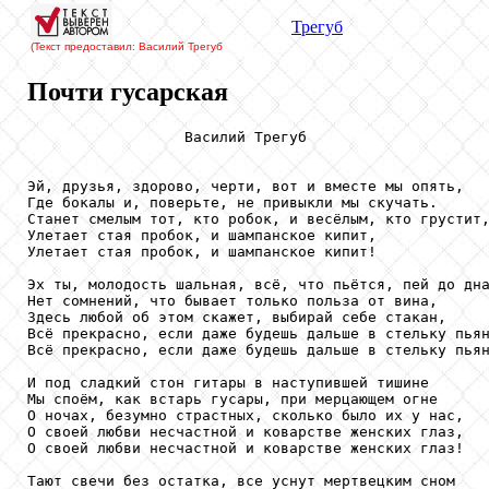
Трегуб
(Текст предоставил: Василий Трегуб
Почти гусарская
                  Василий Трегуб

Эй, друзья, здорово, черти, вот и вместе мы опять,

Где бокалы и, поверьте, не привыкли мы скучать.

Станет смелым тот, кто робок, и весёлым, кто грустит,
Улетает стая пробок, и шампанское кипит,

Улетает стая пробок, и шампанское кипит!

Эх ты, молодость шальная, всё, что пьётся, пей до дна
Нет сомнений, что бывает только польза от вина,

Здесь любой об этом скажет, выбирай себе стакан,

Всё прекрасно, если даже будешь дальше в стельку пьян
Всё прекрасно, если даже будешь дальше в стельку пьян
И под сладкий стон гитары в наступившей тишине

Мы споём, как встарь гусары, при мерцающем огне

О ночах, безумно страстных, сколько было их у нас,

О своей любви несчастной и коварстве женских глаз,

О своей любви несчастной и коварстве женских глаз!

Тают свечи без остатка, все уснут мертвецким сном
