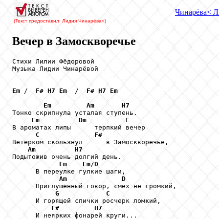
Чинарёва
< Л
(Текст предоставил: Лидия Чинарёва
<)
Вечер в Замоскворечье
Стихи Лилии Фёдоровой

Музыка Лидии Чинарёвой

Em
 /  
F#
H7
Em
  /  
F#
H7
Em
Em
Am
H7
Тонко скрипнула усталая ступень.

Em
Dm
          Е

В ароматах липы      терпкий вечер

C
F#
Ветерком скользнул      в Замоскворечье,

Am
H7
Подытожив очень долгий день.

Em
Em
/
D
      В переулке гулкие шаги,

Am
D
      Приглушённый говор, смех не громкий,

G
C
      И горящей спички росчерк ломкий,

F#
H7
      И неярких фонарей круги...
