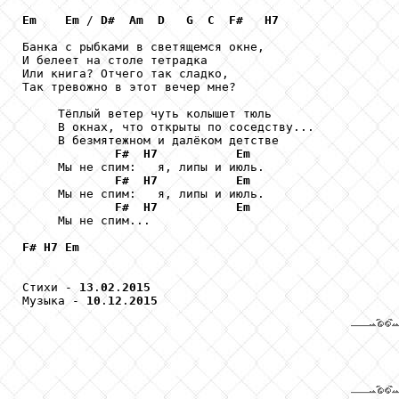
Em
Em
 / 
D#
Am
D
G
C
F#
H7
Банка с рыбками в светящемся окне,

И белеет на столе тетрадка

Или книга? Отчего так сладко,

Так тревожно в этот вечер мне?

     Тёплый ветер чуть колышет тюль 

     В окнах, что открыты по соседству...

     В безмятежном и далёком детстве

F#
H7
Em
     Мы не спим:   я, липы и июль.

F#
H7
Em
     Мы не спим:   я, липы и июль.

F#
H7
Em
     Мы не спим...

F#
H7
Em
Стихи - 
13
.
02
.
2015
Музыка - 
10
.
12
.
2015