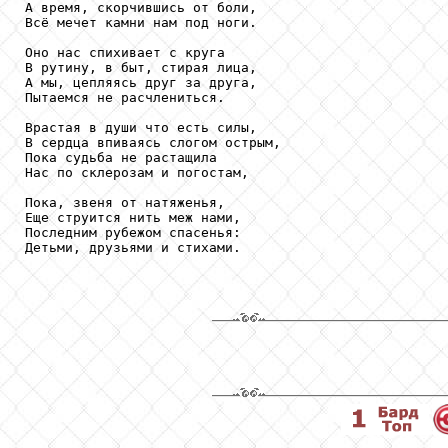
А время, скорчившись от боли,

Всё мечет камни нам под ноги.  

Оно нас спихивает с круга

В рутину, в быт, стирая лица,

А мы, цепляясь друг за друга,

Пытаемся не расчлениться.

Врастая в души что есть силы,

В сердца впиваясь слогом острым,

Пока судьба не растащила

Нас по склерозам и погостам,

Пока, звеня от натяженья,

Еще струится нить меж нами,

Последним рубежом спасенья:

Детьми, друзьями и стихами.
