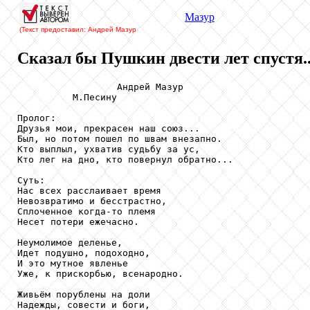
Мазур
(Текст предоставил: Андрей Мазур
Сказал бы Пушкин двести лет спустя..
                  Андрей Мазур

          М.Песину

Пролог:

Друзья мои, прекрасен наш союз...

Был, но потом пошел по швам внезапно.

Кто выплыл, ухватив судьбу за ус,

Кто лег на дно, кто повернул обратно...

Суть:

Нас всех расслаивает время

Невозвратимо и бесстрастно,

Сплоченное когда-то племя

Несет потери ежечасно.

Неумолимое деленье,

Идет подушно, подоходно,

И это мутное явленье

Уже, к прискорбью, всенародно.

Живьём порублены на доли

Надежды, совести и боги,
