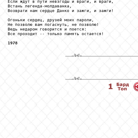
Если ждут в пути невзгоды и враги, и враги,

Встань легенда-молдаванка,

Возврати нам сердце Данко и зажги, и зажги!

Огоньки сердец, друзей моих пароли,

Не позволю вам погаснуть, не позволю!

Ведь недаром говорится и поется:

Все проходит -- только память остается!

1978