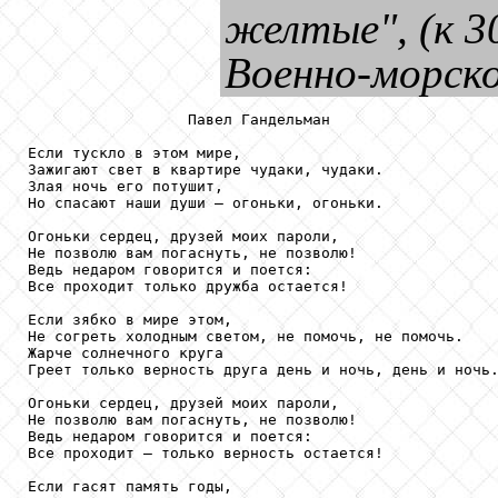
желтые", (к 3
Военно-морско
                  Павел Гандельман

Если тускло в этом мире,

Зажигают свет в квартире чудаки, чудаки.

Злая ночь его потушит,

Но спасают наши души — огоньки, огоньки.

Огоньки сердец, друзей моих пароли,

Не позволю вам погаснуть, не позволю!

Ведь недаром говорится и поется:

Все проходит только дружба остается!

Если зябко в мире этом,

Не согреть холодным светом, не помочь, не помочь.

Жарче солнечного круга

Греет только верность друга день и ночь, день и ночь.
Огоньки сердец, друзей моих пароли,

Не позволю вам погаснуть, не позволю!

Ведь недаром говорится и поется:

Все проходит — только верность остается!

Если гасят память годы,
