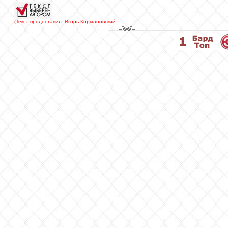
(Текст предоставил: Игорь Кормановский