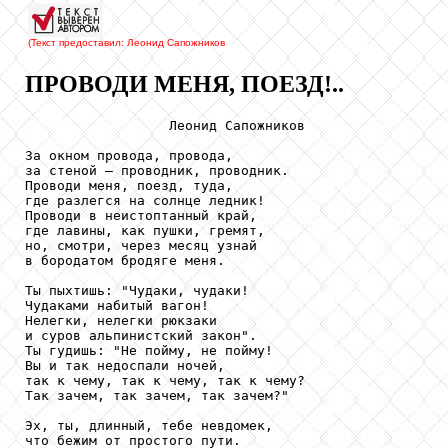
(Текст предоставил: Леонид Сапожников
ПРОВОДИ МЕНЯ, ПОЕЗД!..
                  Леонид Сапожников

За окном провода, провода, 

за стеной – проводник, проводник. 

Проводи меня, поезд, туда, 

где разлегся на солнце ледник! 

Проводи в неистоптанный край, 

где лавины, как пушки, гремят, 

но, смотри, через месяц узнай 

в бородатом бродяге меня. 

Ты пыхтишь: "Чудаки, чудаки! 

Чудаками набитый вагон! 

Нелегки, нелегки рюкзаки 

и суров альпинистский закон". 

Ты гудишь: "Не пойму, не пойму! 

Вы и так недоспали ночей, 

так к чему, так к чему, так к чему? 

Так зачем, так зачем, так зачем?" 

Эх, ты, длинный, тебе невдомек, 

что бежим от простого пути. 
